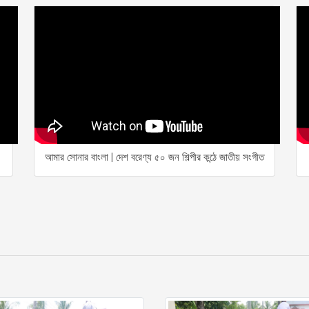
আমার সোনার বাংলা | দেশ বরেণ্য ৫০ জন শিল্পীর কন্ঠে জাতীয় সংগীত