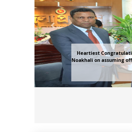
Previous
On 13th July, Thursday
Aminur Rahman sir alo
Proshashon School & Col
and teachers were also p
in the tree plan