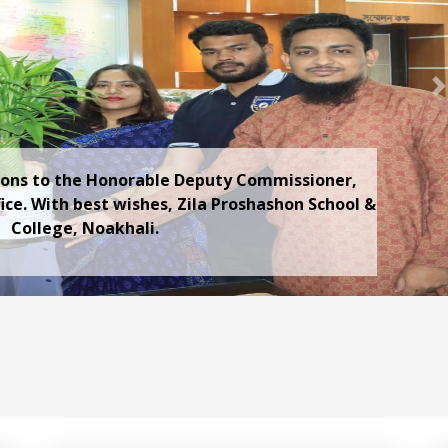
N
, Our honourable Divisional Commissioner Md.
ng with his better half paid a visit to Zila
lege -English Version, Noakhali Our authority
resent there. Before leaving, he participated
tation program in the school premises.