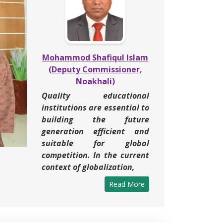
ext
Mohammod Shafiqul Islam
(Deputy Commissioner,
Noakhali)
Quality educational
institutions are essential to
building the future
generation efficient and
suitable for global
competition. In the current
context of globalization,
Read More