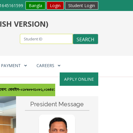
1645161599
Bangla
Login
Student Login
ISH VERSION)
E PAYMENT
CAREERS
APPLY ONLINE
মোবাইল-০১৮৯৮৮৩১০৮১,০১৬৪৫১৬১৫৯৯, ০১৫৯০০৪৯৭৩৭ ই-মেইল-
zpscnoakhali@gmail.c
President Message