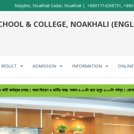
Maijdee, Noakhali Sadar, Noakhali
|
+8801714298731, +880
HOOL & COLLEGE, NOAKHALI (ENGL
RESULT
ADMISSION
INFORMATION
ONLIN
রম চলছে। ফরম বিতরণ ও ভর্তির সময়: সকাল ৯.০০টা হতে দুপুর ৩.০০টা পর্যন্ত। যোগাযোগ: 